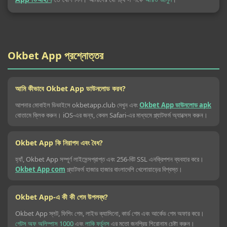
Okbet App প্রশ্নোত্তর
আমি কীভাবে Okbet App ডাউনলোড করব?
আপনার মোবাইল ডিভাইসে okbetapp.club দেখুন এবং
Okbet App ডাউনলোড apk
বোতামে ক্লিক করুন। iOS-এর জন্য, কেবল Safari-এর মাধ্যমে প্ল্যাটফর্ম অ্যাক্সেস করুন।
Okbet App কি নিরাপদ এবং বৈধ?
হ্যাঁ, Okbet App সম্পূর্ণ লাইসেন্সপ্রাপ্ত এবং 256-বিট SSL এনক্রিপশন ব্যবহার করে।
Okbet App com
প্ল্যাটফর্ম হাজার হাজার বাংলাদেশি খেলোয়াড়ের বিশ্বস্ত।
Okbet App-এ কী কী গেম উপলব্ধ?
Okbet App স্লট, ফিশিং গেম, লাইভ ক্যাসিনো, কার্ড গেম এবং আর্কেড গেম অফার করে।
গেটস অফ অলিম্পাস 1000
এবং
লাকি ফর্চুনস
এর মতো জনপ্রিয় শিরোনাম চেষ্টা করুন।