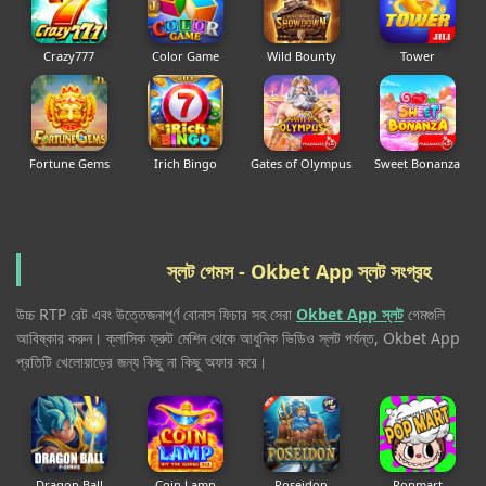
Crazy777
Color Game
Wild Bounty
Tower
Fortune Gems
Irich Bingo
Gates of Olympus
Sweet Bonanza
slots
স্লট গেমস - Okbet App স্লট সংগ্রহ
উচ্চ RTP রেট এবং উত্তেজনাপূর্ণ বোনাস ফিচার সহ সেরা
Okbet App স্লট
গেমগুলি
আবিষ্কার করুন। ক্লাসিক ফ্রুট মেশিন থেকে আধুনিক ভিডিও স্লট পর্যন্ত, Okbet App
প্রতিটি খেলোয়াড়ের জন্য কিছু না কিছু অফার করে।
Dragon Ball
Coin Lamp
Poseidon
Popmart