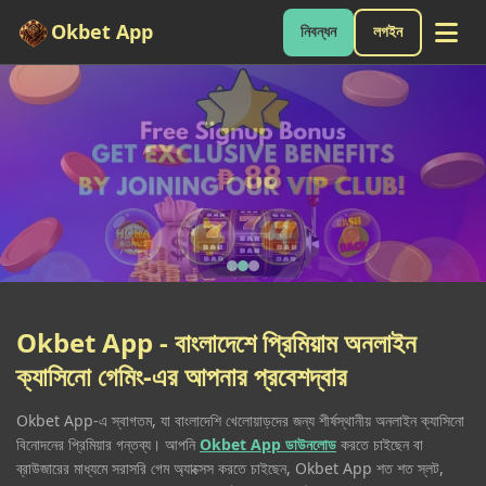
Okbet App
নিবন্ধন
লগইন
Okbet App - বাংলাদেশে প্রিমিয়াম অনলাইন
ক্যাসিনো গেমিং-এর আপনার প্রবেশদ্বার
Okbet App-এ স্বাগতম, যা বাংলাদেশি খেলোয়াড়দের জন্য শীর্ষস্থানীয় অনলাইন ক্যাসিনো
বিনোদনের প্রিমিয়ার গন্তব্য। আপনি
Okbet App ডাউনলোড
করতে চাইছেন বা
ব্রাউজারের মাধ্যমে সরাসরি গেম অ্যাক্সেস করতে চাইছেন, Okbet App শত শত স্লট,