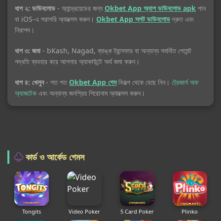
ধাপ ২: ডাউনলোড
- অ্যান্ড্রয়েডের জন্য
Okbet App অ্যাপ ডাউনলোড apk
পান
বা iOS-এ সরাসরি অ্যাক্সেস করুন।
Okbet App স্লট ডাউনলোড
দ্রুত এবং
নিরাপদ।
ধাপ ৩: জমা
- bKash, Nagad, ব্যাঙ্ক ট্রান্সফার বা অন্যান্য সমর্থিত পেমেন্ট
পদ্ধতি ব্যবহার করে আপনার অ্যাকাউন্টে অর্থ জমা করুন।
ধাপ ৪: খেলুন
- শত শত
Okbet App গেম
বিকল্প থেকে বেছে নিন।
ট্রেজার্স অফ
অ্যাজটেক
এবং অন্যান্য জনপ্রিয় শিরোনাম অ্যাক্সেস করুন।
কার্ড ও আর্কেড গেমস
Tongits
Video Poker
5 Card Poker
Plinko